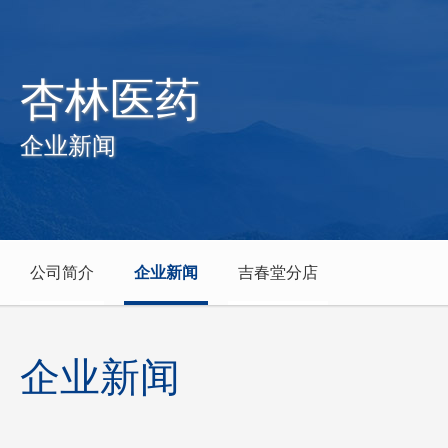
杏林医药
企业新闻
公司简介
企业新闻
吉春堂分店
企业新闻